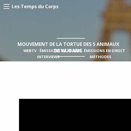
Les Temps du Corps
MOUVEMENT DE LA TORTUE DES 5 ANIMAUX
DE WUDANG
WEBTV
ÉMISSIONS DE KE WEN
ÉMISSIONS EN DIRECT
INTERVIEWS
MÉTHODES
REPORTAGES ET DOCUMENTAIRES