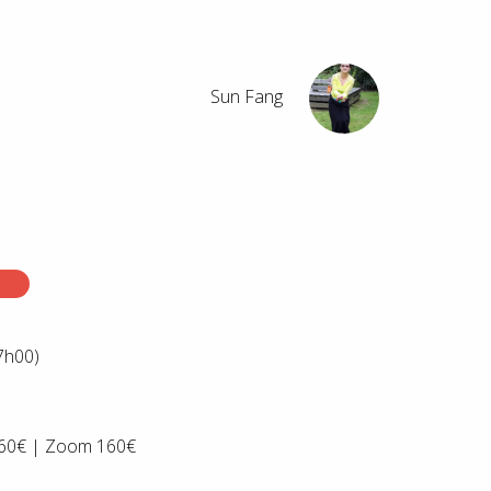
Sun Fang
7h00)
160€ | Zoom 160€