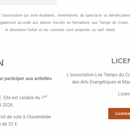
l’association qui sont étudiants, intermittents du spectacle ou bénéficiair
st également accordé aux élèves inscrits en formations aux Temps du Corps
le deuxième forfait et les suivants sont proposés au tarif réduit.
LICE
N
L’association Les Temps du Co
r participer aux activités
des Arts Energétiques et Ma
Licen
er
 Elle est valable du 1
t 2026.
Licenc
oit de vote à l’Assemblée
t de 32 €.