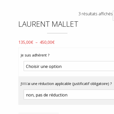
3 résultats affichés
LAURENT MALLET
Plage
135,00
€
–
450,00
€
de
prix :
Je suis adhérent ?
135,00€
à
450,00€
J\\\\'ai une réduction applicable (justificatif obligatoire) ?