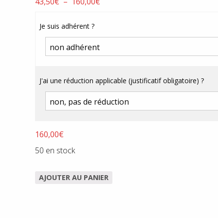
Plage
43,50
€
–
160,00
€
de
prix :
Je suis adhérent ?
43,50€
à
160,00€
J'ai une réduction applicable (justificatif obligatoire) ?
160,00
€
50 en stock
AJOUTER AU PANIER