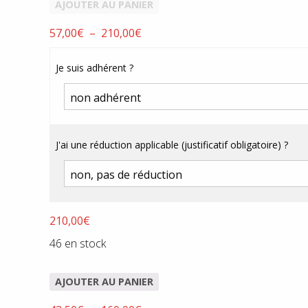
AJOUTER AU PANIER
Plage
57,00
€
–
210,00
€
de
prix :
Je suis adhérent ?
57,00€
à
210,00€
J'ai une réduction applicable (justificatif obligatoire) ?
210,00
€
46 en stock
AJOUTER AU PANIER