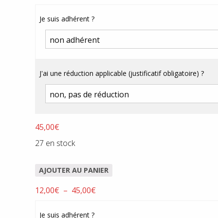
de
prix :
Je suis adhérent ?
12,00€
à
45,00€
J'ai une réduction applicable (justificatif obligatoire) ?
45,00
€
27 en stock
AJOUTER AU PANIER
Plage
12,00
€
–
45,00
€
de
prix :
Je suis adhérent ?