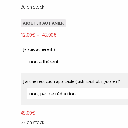
30 en stock
AJOUTER AU PANIER
Plage
12,00
€
–
45,00
€
de
prix :
Je suis adhérent ?
12,00€
à
45,00€
J'ai une réduction applicable (justificatif obligatoire) ?
45,00
€
27 en stock