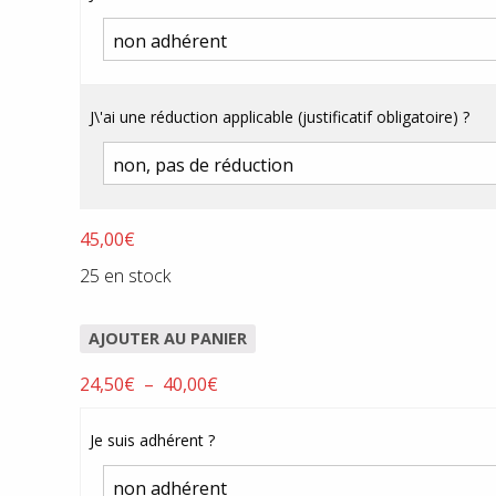
12,00€
à
45,00€
J\'ai une réduction applicable (justificatif obligatoire) ?
45,00
€
25 en stock
AJOUTER AU PANIER
Plage
24,50
€
–
40,00
€
de
prix :
Je suis adhérent ?
24,50€
à