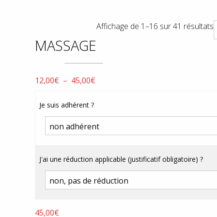
Affichage de 1–16 sur 41 résultats
MASSAGE
Plage
12,00
€
–
45,00
€
de
prix :
Je suis adhérent ?
12,00€
à
45,00€
J'ai une réduction applicable (justificatif obligatoire) ?
45,00
€