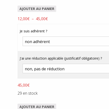
AJOUTER AU PANIER
Plage
12,00
€
–
45,00
€
de
prix :
Je suis adhérent ?
12,00€
à
45,00€
J'ai une réduction applicable (justificatif obligatoire) ?
45,00
€
29 en stock
AJOUTER AU PANIER