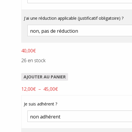
40,00€
J'ai une réduction applicable (justificatif obligatoire) ?
40,00
€
26 en stock
AJOUTER AU PANIER
Plage
12,00
€
–
45,00
€
de
prix :
Je suis adhérent ?
12,00€
à
45,00€