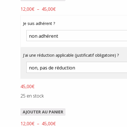
Plage
12,00
€
–
45,00
€
de
prix :
Je suis adhérent ?
12,00€
à
45,00€
J'ai une réduction applicable (justificatif obligatoire) ?
45,00
€
25 en stock
AJOUTER AU PANIER
Plage
12,00
€
–
45,00
€