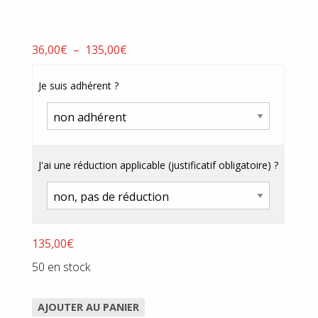
Plage
36,00
€
–
135,00
€
de
prix :
Je suis adhérent ?
36,00€
à
135,00€
J'ai une réduction applicable (justificatif obligatoire) ?
135,00
€
50 en stock
AJOUTER AU PANIER