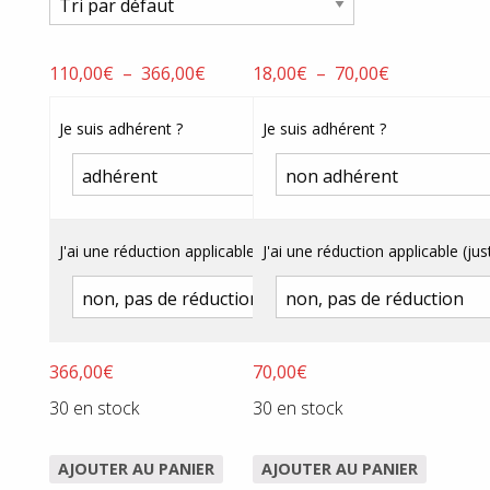
Plage
Plage
110,00
€
–
366,00
€
18,00
€
–
70,00
€
de
de
prix :
prix :
Je suis adhérent ?
Je suis adhérent ?
110,00€
18,00€
à
à
366,00€
70,00€
J'ai une réduction applicable (justificatif obligatoire) ?
J'ai une réduction applicable (just
366,00
€
70,00
€
30 en stock
30 en stock
AJOUTER AU PANIER
AJOUTER AU PANIER