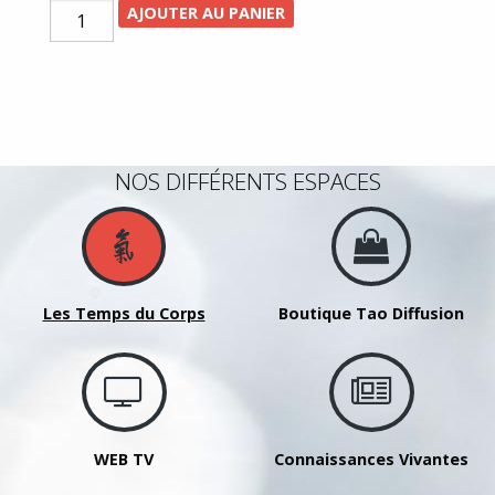
quantité
AJOUTER AU PANIER
de
1
journée
stage
Nei
NOS DIFFÉRENTS ESPACES
Yang
Gong
30
septembre
2023
Les Temps du Corps
Boutique Tao Diffusion
avec
WANG
Yanli
WEB TV
Connaissances Vivantes