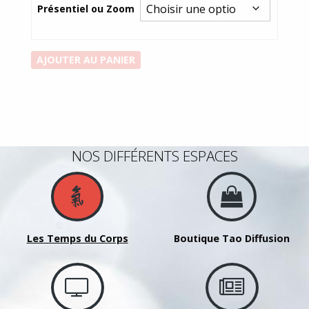
prix :
Présentiel ou Zoom
10,00€
à
15,00€
quantité
AJOUTER AU PANIER
de
12
mouvements
de
Dao
NOS DIFFÉRENTS ESPACES
Yin
LIN
San
Zhe
16
Les Temps du Corps
Boutique Tao Diffusion
juin