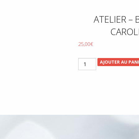
ATELIER –
CAROLE
25,00
€
quantité
AJOUTER AU PAN
de
Atelier
-
Bien-
être
des
jambes
avec
le