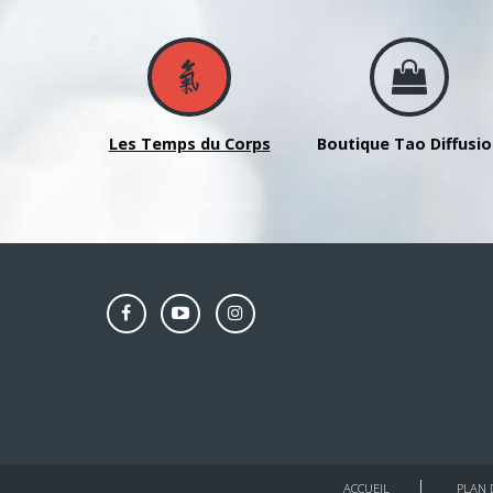
Guasha
avec
Carole
BERTHELOT
-
Mercredi
Les Temps du Corps
Boutique Tao Diffusi
9
juillet
2025
ACCUEIL
PLAN 