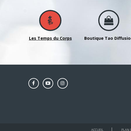
avec
Guy
PIGEROULET
-
Jeudi
6
Les Temps du Corps
Boutique Tao Diffusi
mars
2025
ACCUEIL
PLAN 