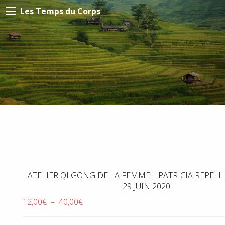
Les Temps du Corps
ATELIER QI GONG DE LA FEMME – PATRICIA REPELL
29 JUIN 2020
Plage
12,00
€
–
40,00
€
de