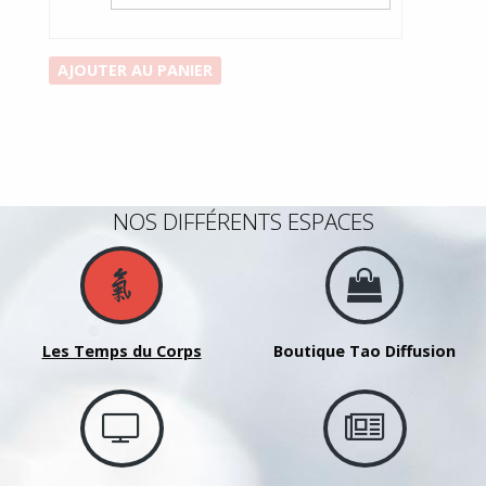
quantité
AJOUTER AU PANIER
de
Concert
Moines
de
Guydmed
NOS DIFFÉRENTS ESPACES
Juin
2026
Les Temps du Corps
Boutique Tao Diffusion