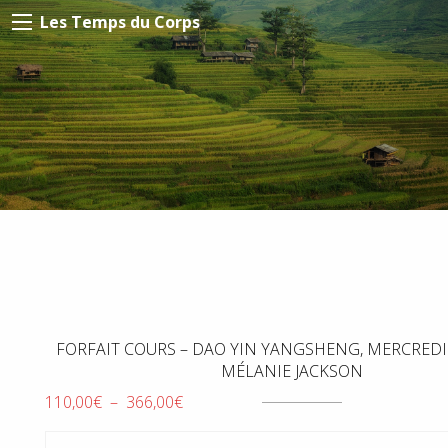
Les Temps du Corps
FORFAIT COURS – DAO YIN YANGSHENG, MERCREDI 
MÉLANIE JACKSON
Plage
110,00
€
–
366,00
€
de