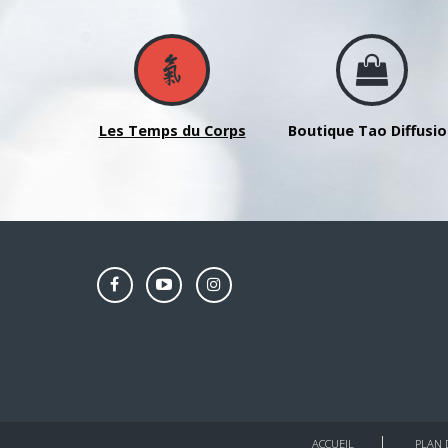
-
avec
Guy
Pigeroulet
Les Temps du Corps
Boutique Tao Diffusi
ACCUEIL
PLAN 