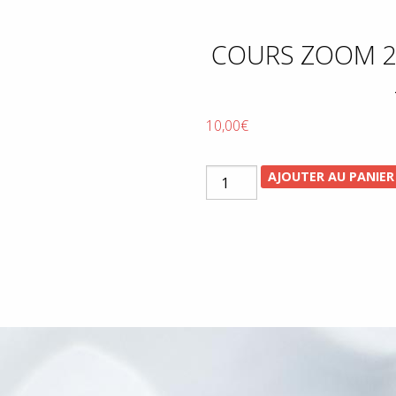
COURS ZOOM 2
10,00
€
quantité
AJOUTER AU PANIER
de
Cours
zoom
20
mouvements
-
mardi
22
novembre