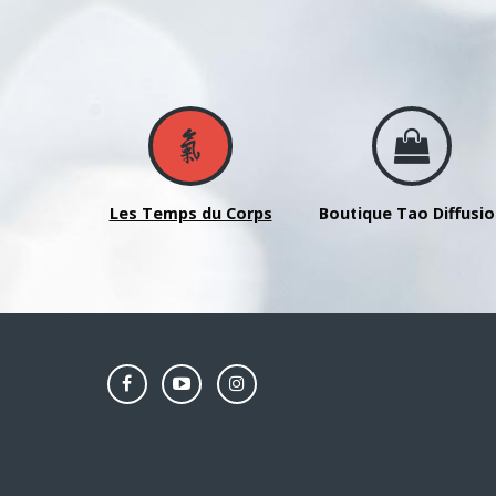
-
Qi
Gong
du
bâton
–
Lin
San
Les Temps du Corps
Boutique Tao Diffusi
Zhe