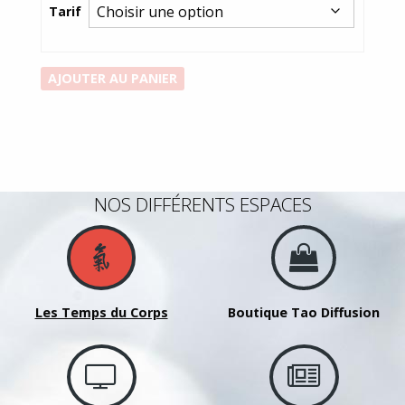
prix :
Tarif
240,00€
à
300,00€
quantité
AJOUTER AU PANIER
de
Forfait
novembre2025-
juin2026
-
NOS DIFFÉRENTS ESPACES
Jeudi
11h00
-
Qi
Gong
Les Temps du Corps
Boutique Tao Diffusion
des
seniors
–
Lucille