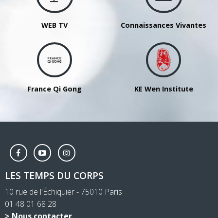
de
brocart
WEB TV
Connaissances Vivantes
-
Anny
Rakotomalala
France Qi Gong
KE Wen Institute
LES TEMPS DU CORPS
10 rue de l'Échiquier - 75010 Paris
01 48 01 68 28
> Nous contacter