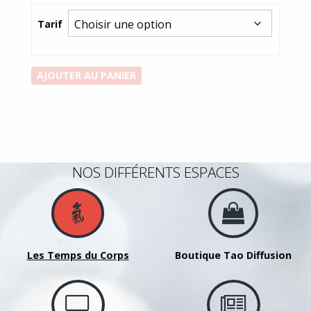
de
prix :
Tarif
200,00€
à
250,00€
quantité
AJOUTER AU PANIER
de
Forfait
Partiel
de
janv
NOS DIFFÉRENTS ESPACES
à
juin-
Jeudi
11h30-
12h30
Les Temps du Corps
Boutique Tao Diffusion
-
8
pièces