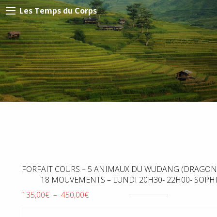
Les Temps du Corps
FORFAIT COURS – 5 ANIMAUX DU WUDANG (DRAGON) E
18 MOUVEMENTS – LUNDI 20H30- 22H00- SOPH
Plage
135,00
€
–
450,00
€
de