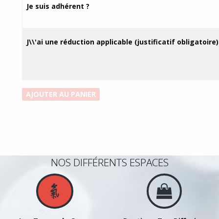
prix :
Je suis adhérent ?
135,00€
à
450,00€
J\\'ai une réduction applicable (justificatif obligatoire)
quantité
AJOUTER AU PANIER
de
Forfait
cours
-
5
NOS DIFFÉRENTS ESPACES
Animaux
du
Wudang
(Dragon)
et