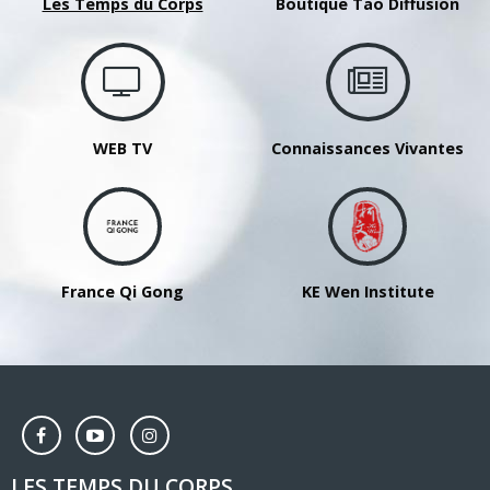
Les Temps du Corps
Boutique Tao Diffusion
Tai
Ji
des
18
mouvements
WEB TV
Connaissances Vivantes
-
Lundi
20h30-
22h00-
Sophie
France Qi Gong
KE Wen Institute
Faure
LES TEMPS DU CORPS