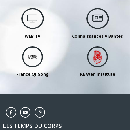
avec
FU
Qing
Quan
-
WEB TV
Connaissances Vivantes
du
27
au
29
septembre
France Qi Gong
KE Wen Institute
2024
LES TEMPS DU CORPS