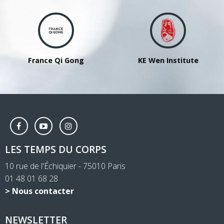
d’inspiration
et
d’action
pour
nous »
France Qi Gong
KE Wen Institute
LES TEMPS DU CORPS
10 rue de l'Échiquier - 75010 Paris
01 48 01 68 28
> Nous contacter
NEWSLETTER