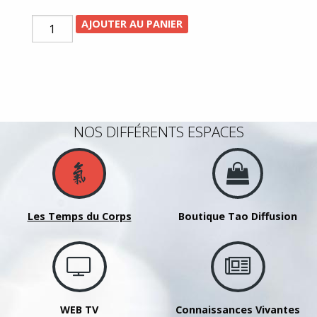
quantité
AJOUTER AU PANIER
de
Replay
-
Femmes
et
NOS DIFFÉRENTS ESPACES
spiritualité
-
Table
ronde
« La
Les Temps du Corps
Boutique Tao Diffusion
sagesse
du
tao
:
une
source
WEB TV
Connaissances Vivantes