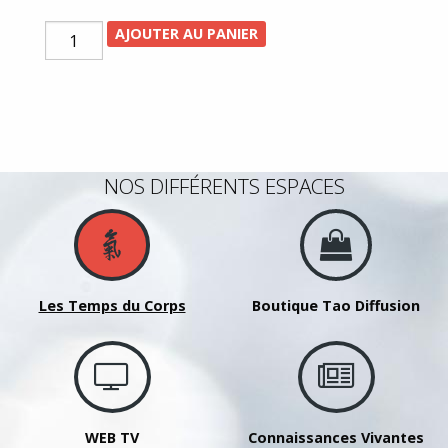
quantité
AJOUTER AU PANIER
de
Stage
-
Calligraphie
(Style
NOS DIFFÉRENTS ESPACES
sigillaire)
avec
LI
Li
-
Les Temps du Corps
Boutique Tao Diffusion
5
octobre
2025
de
10h00
à
WEB TV
Connaissances Vivantes