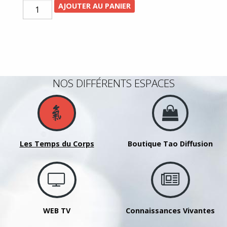
quantité
AJOUTER AU PANIER
de
Stage
Qi
Dance
1er
NOS DIFFÉRENTS ESPACES
niveau
avec
Maître
KE
Wen
Les Temps du Corps
Boutique Tao Diffusion
-
Du
15
au
17
janvier
WEB TV
Connaissances Vivantes
2021