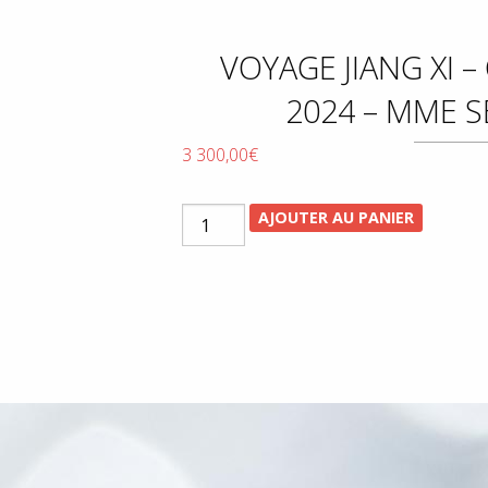
VOYAGE JIANG XI 
2024 – MME 
3 300,00
€
quantité
AJOUTER AU PANIER
de
Voyage
Jiang
Xi
-
Octobre
2024
-
Mme