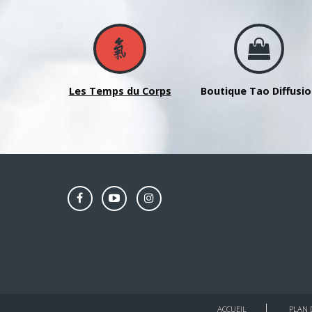
l'esprit
au
quotidien
avec
Liliane
Papin
Les Temps du Corps
Boutique Tao Diffusi
-
samedi
2
décembre
2023
ACCUEIL
PLAN 