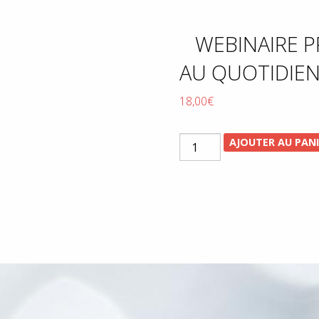
WEBINAIRE P
AU QUOTIDIEN 
18,00
€
quantité
AJOUTER AU PAN
de
Webinaire
Prévention
et
soins
du
corps
et
de