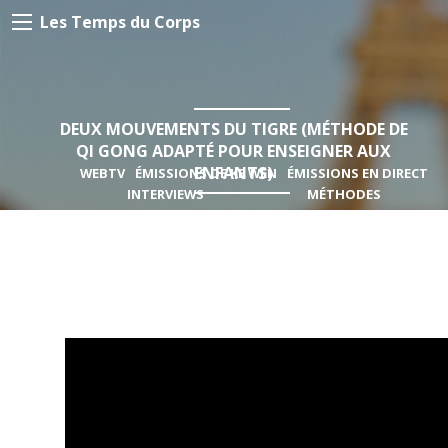
Les Temps du Corps
DEUX MOUVEMENTS DU TIGRE (MÉTHODE DE
QI GONG ADAPTÉ POUR ENSEIGNER AUX
ENFANTS)
WEBTV
ÉMISSIONS DE KE WEN
ÉMISSIONS EN DIRECT
INTERVIEWS
MÉTHODES
REPORTAGES ET DOCUMENTAIRES