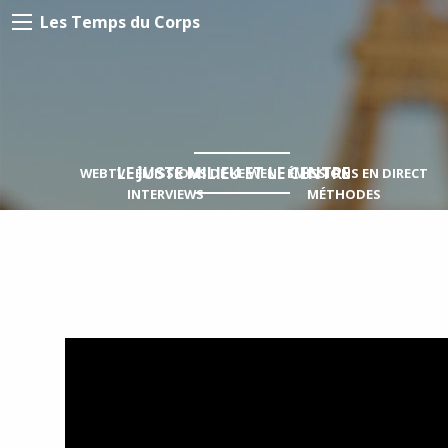
Les Temps du Corps
LE JUSTE MILIEU ET LE CENTRE
WEBTV
ÉMISSIONS DE KE WEN
ÉMISSIONS EN DIRECT
INTERVIEWS
MÉTHODES
REPORTAGES ET DOCUMENTAIRES