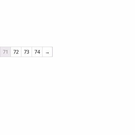
71
72
73
74
→