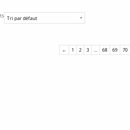
ts
←
1
2
3
…
68
69
70