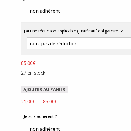
21,00€
à
85,00€
J'ai une réduction applicable (justificatif obligatoire) ?
85,00
€
27 en stock
AJOUTER AU PANIER
Plage
21,00
€
–
85,00
€
de
prix :
Je suis adhérent ?
21,00€
à