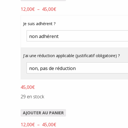
Plage
12,00
€
–
45,00
€
de
prix :
Je suis adhérent ?
12,00€
à
45,00€
J'ai une réduction applicable (justificatif obligatoire) ?
45,00
€
29 en stock
AJOUTER AU PANIER
Plage
12,00
€
–
45,00
€