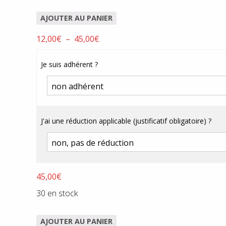
AJOUTER AU PANIER
Plage
12,00
€
–
45,00
€
de
prix :
Je suis adhérent ?
12,00€
à
45,00€
J'ai une réduction applicable (justificatif obligatoire) ?
45,00
€
30 en stock
AJOUTER AU PANIER