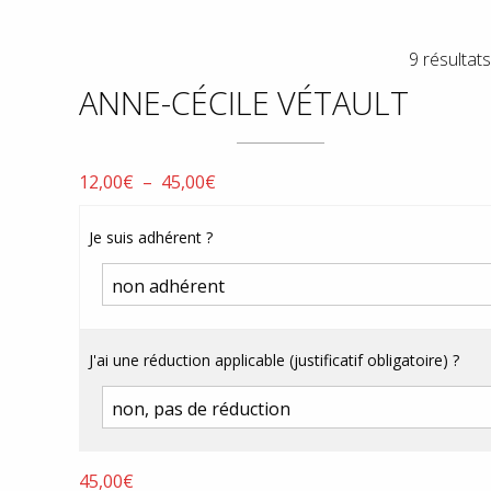
9 résultats
ANNE-CÉCILE VÉTAULT
Plage
12,00
€
–
45,00
€
de
prix :
Je suis adhérent ?
12,00€
à
45,00€
J'ai une réduction applicable (justificatif obligatoire) ?
45,00
€