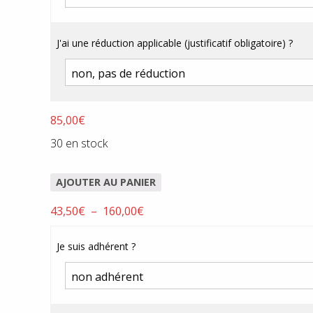
85,00€
J'ai une réduction applicable (justificatif obligatoire) ?
85,00
€
30 en stock
AJOUTER AU PANIER
Plage
43,50
€
–
160,00
€
de
prix :
Je suis adhérent ?
43,50€
à
160,00€