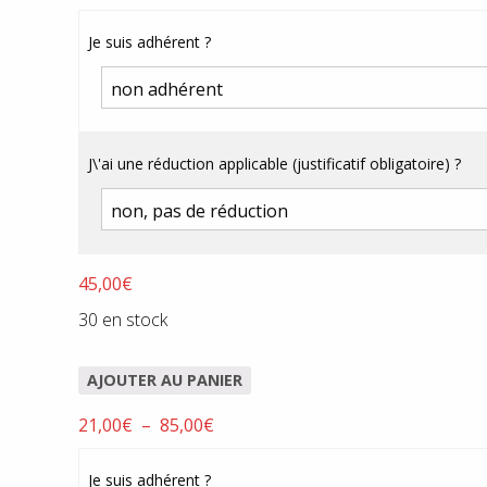
de
prix :
Je suis adhérent ?
12,00€
à
45,00€
J\'ai une réduction applicable (justificatif obligatoire) ?
45,00
€
30 en stock
AJOUTER AU PANIER
Plage
21,00
€
–
85,00
€
de
prix :
Je suis adhérent ?