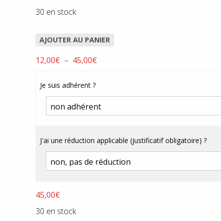
30 en stock
AJOUTER AU PANIER
Plage
12,00
€
–
45,00
€
de
prix :
Je suis adhérent ?
12,00€
à
45,00€
J'ai une réduction applicable (justificatif obligatoire) ?
45,00
€
30 en stock