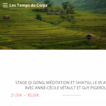
Les Temps du Corps
STAGE QI GONG, MÉDITATION ET SHIATSU, LE 05 A
AVEC ANNE-CÉCILE VÉTAULT ET GUY PIGERO
Plage
21,00
€
–
85,00
€
de