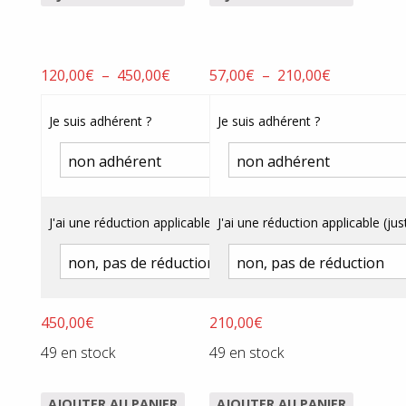
Plage
Plage
120,00
€
–
450,00
€
57,00
€
–
210,00
€
de
de
prix :
prix :
Je suis adhérent ?
Je suis adhérent ?
120,00€
57,00€
à
à
450,00€
210,00€
J'ai une réduction applicable (justificatif obligatoire) ?
J'ai une réduction applicable (just
450,00
€
210,00
€
49 en stock
49 en stock
AJOUTER AU PANIER
AJOUTER AU PANIER