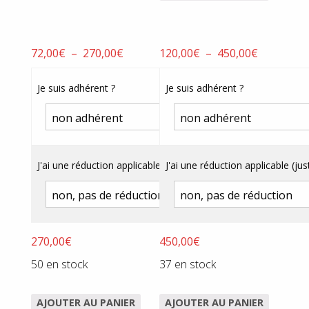
Plage
Plage
72,00
€
–
270,00
€
120,00
€
–
450,00
€
de
de
prix :
prix :
Je suis adhérent ?
Je suis adhérent ?
72,00€
120,00€
à
à
270,00€
450,00€
J'ai une réduction applicable (justificatif obligatoire) ?
J'ai une réduction applicable (just
270,00
€
450,00
€
50 en stock
37 en stock
AJOUTER AU PANIER
AJOUTER AU PANIER