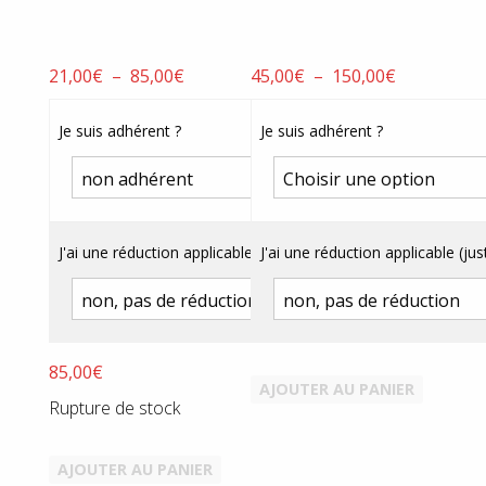
Plage
Plage
21,00
€
–
85,00
€
45,00
€
–
150,00
€
de
de
prix :
prix :
Je suis adhérent ?
Je suis adhérent ?
21,00€
45,00€
à
à
85,00€
150,00€
J'ai une réduction applicable (justificatif obligatoire) ?
J'ai une réduction applicable (just
85,00
€
AJOUTER AU PANIER
Rupture de stock
AJOUTER AU PANIER