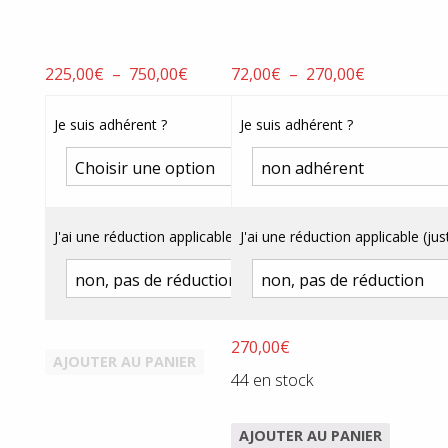
Plage
Plage
225,00
€
–
750,00
€
72,00
€
–
270,00
€
de
de
prix :
prix :
Je suis adhérent ?
Je suis adhérent ?
225,00€
72,00€
à
à
750,00€
270,00€
J'ai une réduction applicable (justificatif obligatoire) ?
J'ai une réduction applicable (just
270,00
€
AJOUTER AU PANIER
44 en stock
AJOUTER AU PANIER