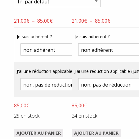
Plage
Plage
21,00
€
–
85,00
€
21,00
€
–
85,00
€
de
de
prix :
prix :
Je suis adhérent ?
Je suis adhérent ?
21,00€
21,00€
à
à
85,00€
85,00€
J'ai une réduction applicable (justificatif obligatoire) ?
J'ai une réduction applicable (just
85,00
€
85,00
€
29 en stock
24 en stock
AJOUTER AU PANIER
AJOUTER AU PANIER