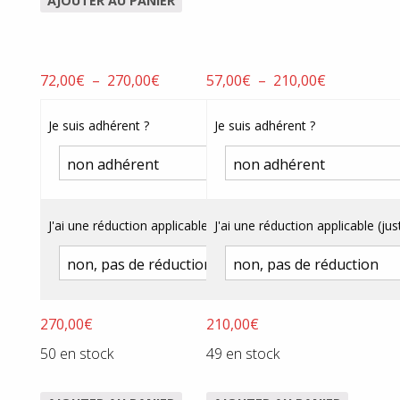
AJOUTER AU PANIER
Plage
Plage
72,00
€
–
270,00
€
57,00
€
–
210,00
€
de
de
prix :
prix :
Je suis adhérent ?
Je suis adhérent ?
72,00€
57,00€
à
à
270,00€
210,00€
J'ai une réduction applicable (justificatif obligatoire) ?
J'ai une réduction applicable (just
270,00
€
210,00
€
50 en stock
49 en stock