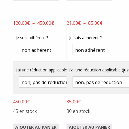
Plage
Plage
120,00
€
–
450,00
€
21,00
€
–
85,00
€
de
de
prix :
prix :
Je suis adhérent ?
Je suis adhérent ?
120,00€
21,00€
à
à
450,00€
85,00€
J'ai une réduction applicable (justificatif obligatoire) ?
J'ai une réduction applicable (just
450,00
€
85,00
€
45 en stock
30 en stock
AJOUTER AU PANIER
AJOUTER AU PANIER