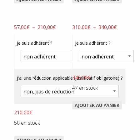
Plage
Plage
57,00
€
–
210,00
€
310,00
€
–
340,00
€
de
de
prix :
prix :
Je suis adhérent ?
Je suis adhérent ?
57,00€
310,00€
à
à
210,00€
340,00€
340,00
€
J'ai une réduction applicable (justificatif obligatoire) ?
47 en stock
AJOUTER AU PANIER
210,00
€
50 en stock