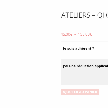
ATELIERS – QI
Plage
45,00
€
–
150,00
€
de
prix :
Je suis adhérent ?
45,00€
à
150,00€
J'ai une réduction applicab
quantité
AJOUTER AU PANIER
de
Ateliers