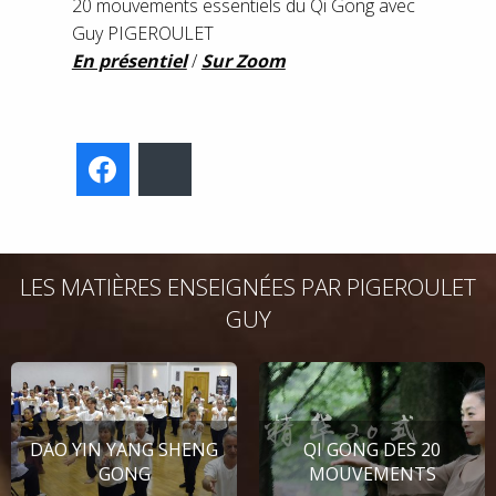
20 mouvements essentiels du Qi Gong avec
Guy PIGEROULET
En présentiel
/
Sur Zoom
Facebook
Bluesky
LES MATIÈRES ENSEIGNÉES PAR PIGEROULET
GUY
DAO YIN YANG SHENG
QI GONG DES 20
GONG
MOUVEMENTS