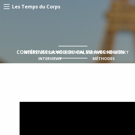
Les Temps du Corps
CONFÉRENCE LA VOIE DU CALME AVEC KE WEN
WEBTV
ÉMISSIONS DE KE WEN
ÉMISSIONS EN DIRECT
INTERVIEWS
MÉTHODES
REPORTAGES ET DOCUMENTAIRES