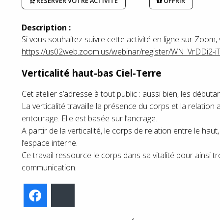
RÉSERVER VOTRE ACTIVITÉ
OFFRIR
Description :
Si vous souhaitez suivre cette activité en ligne sur Zoom, ve
https://us02web.zoom.us/webinar/register/WN_VrDDi2-
Verticalité haut-bas Ciel-Terre
Cet atelier s’adresse à tout public : aussi bien, les début
La verticalité travaille la présence du corps et la relation a
entourage. Elle est basée sur l’ancrage.
A partir de la verticalité, le corps de relation entre le ha
l’espace interne.
Ce travail ressource le corps dans sa vitalité pour ainsi tr
communication.
Facebook
Bluesky