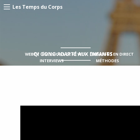
Les Temps du Corps
QI GONG ADAPTÉ AUX ENFANTS
WEBTV
ÉMISSIONS DE KE WEN
ÉMISSIONS EN DIRECT
INTERVIEWS
MÉTHODES
REPORTAGES ET DOCUMENTAIRES